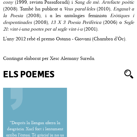
cony
(1999, revista Passaforadí) i
Sang de mè. Artefacte poètic
(2008). També ha publicat a
Veus paral·leles
(2010),
Engaxa’t a
la Poesia
(2008), i a les antologies feminista
Eròtiques i
despentinades
(2008),
13 X 3 Poesia Periférica
(2006) o
Segle
21: vint-i-una poetes per al segle vint-i-u
(2001).
L'any 2012 rebé el premo Ostana - Giovani (Chambra d'Òc).
Contingut elaborat per Xesc Alemany Sureda.
ELS POEMES
''Després la llengua aferra la
desgràcia. Xucl fort i lentament
arriba l'èxtasi. Té gràcia! ja no us