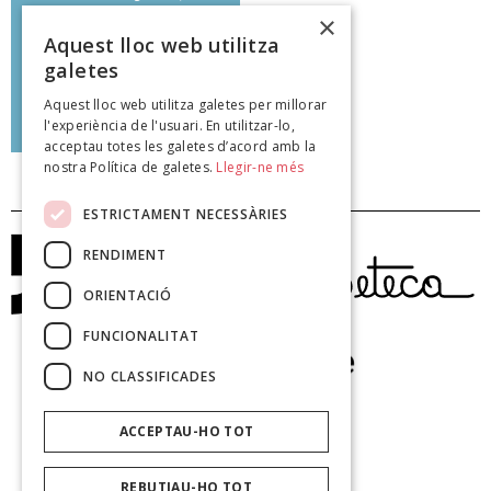
necessit!''
×
Aquest lloc web utilitza
galetes
Aquest lloc web utilitza galetes per millorar
Maite Brazales
l'experiència de l'usuari. En utilitzar-lo,
poeteca.cat
acceptau totes les galetes d’acord amb la
nostra Política de galetes.
Llegir-ne més
ESTRICTAMENT NECESSÀRIES
RENDIMENT
ORIENTACIÓ
FUNCIONALITAT
NO CLASSIFICADES
ACCEPTAU-HO TOT
REBUTJAU-HO TOT