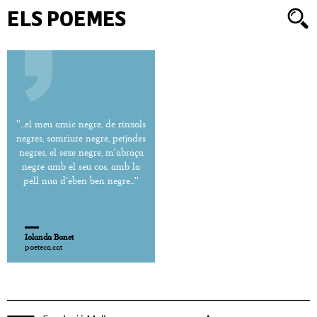
ELS POEMES
''...el meu amic negre, de rínxols
negres, somriure negre, petjades
negres, el sexe negre, m'abraça
negre amb el seu cos, amb la
pell nua d'eben ben negre...''
Iolanda Bonet
poeteca.cat