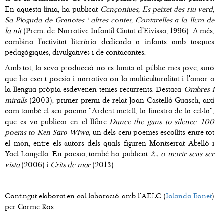
En aquesta línia, ha publicat
Cançoniues, Es peixet des riu verd,
Sa Ploguda de Granotes i altres contes, Contarelles a la llum de
la nit
(Premi de Narrativa Infantil Ciutat d'Eivissa, 1996). A més,
combina l'activitat literària dedicada a infants amb tasques
pedagògiques, divulgatives i de contacontes.
Amb tot, la seva producció no es limita al públic més jove, sinó
que ha escrit poesia i narrativa on la multiculturalitat i l'amor a
la llengua pròpia esdevenen temes recurrents. Destaca
Ombres i
miralls
(2003), primer premi de relat Joan Castelló Guasch, així
com també el seu poema "Ardent metall, la finestra de la cel·la",
que es va publicar en el llibre
Dance the guns to silence. 100
poems to Ken Saro Wiwa
, un dels cent poemes escollits entre tot
el món, entre els autors dels quals figuren Montserrat Abelló i
Yael Langella. En poesia, també ha publicat
2... o morir sens ser
vista
(2006) i
Crits de mar
(2013).
Contingut elaborat en col·laboració amb l'AELC (
Iolanda Bonet
)
per Carme Ros.