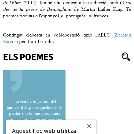
de l'Ebre
(2004). També s'ha dedicat a la traducció, amb
Carta
des de la presó de Birmingham
de Martin Luther King. Té
poemes traduïts a l'espanyol, al portuguès i al francès.
Contingut elaborat en col·laboració amb l'AELC (
Zoraida
Burgos
) per Toni Terrades.
ELS POEMES
''La veu llisca pel tall del
ganivet defugint sequedats, l’alè
perdut, i es fa noms esventats
rera uns espills que em retornen
×
la imatge en fals acull.''
Aquest lloc web utilitza