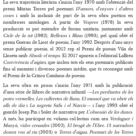
La seva trajectòria literària s'inicia l'any 1970 amb l'obtenció del
premi Màrius Torres pel poemari
D'amors, d'enyors i d'altres
coses
i amb la inclusió de part de la seva obra poètica en
nombroses antologies. A partir de
Vespres
(1978) la seva
producció es pot entendre de forma unitària, juntament amb
Cicle de la nit
(1982),
Reflexos
i
Blaus
(1993), pel qual obté el
premi Guerau de Liost de poesia, l'any 1992. Després d'uns anys
sense publicar poesia, el 2012 rep el Premi de poesia Vila de
Lloseta amb
Absolc el temps
. El 2017 apareix a l'editorial LaBreu
Convivència d'aigües
, que inclou tots els seus poemaris publicats
fins al moment i diversos poemes inèdits, que és reconegut amb
el Premi de la Crítica Catalana de poesia.
La seva obra en prosa s'inicia l'any 1971 amb la publicació
d'una sèrie de llibres de narrativa infantil —
Les perdiuetes de les
potes vermelles
,
Les culleretes de lluna
,
El mussol que va obrir els
ulls de dia
i
La negreta Safu i el Narcís
— i l'any 1993 obté el
guardó Josep Pin i Soler de narrativa per
L'obsessió de les dunes
.
A més, ha participat en volums col·lectius com ara
Verdaguer i
Manyà, vides creuades
(2002),
El brogit de l'Ebre. 15 narradors
donen veu al riu
(2003) o
Terres d'aigua. Poemari de les Terres