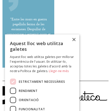
''Entre les mars en guerra
pegellida ferma de les
escomeses. Despullat de
compostures i estremit quan et
×
passi la mà, turó de Venus.''
Aquest lloc web utilitza
galetes
Aquest lloc web utilitza galetes per millorar
Jean Coves
l'experiència de l'usuari. En utilitzar-lo,
poeteca.cat
acceptau totes les galetes d’acord amb la
nostra Política de galetes.
Llegir-ne més
ESTRICTAMENT NECESSÀRIES
RENDIMENT
ORIENTACIÓ
FUNCIONALITAT