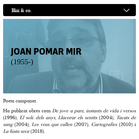
Blai & co.
JOAN POMAR MIR
(1955-)
Poeta campaner.
Ha publicat obres com
De jove a pare, instants de vida i versos
(1996),
El solc dels anys
,
Llacorar els sentits
(2004),
Tacats de
sang
(2004),
Les veus que callen
(2007),
Cartografies
(2010) i
La fusta seca
(2018).