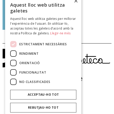
×
mostrar els trumfos. Joc fora!''
Aquest lloc web utilitza
galetes
Aquest lloc web utilitza galetes per millorar
Joan Pomar Mir
l'experiència de l'usuari. En utilitzar-lo,
poeteca.cat
acceptau totes les galetes d’acord amb la
nostra Política de galetes.
Llegir-ne més
ESTRICTAMENT NECESSÀRIES
RENDIMENT
ORIENTACIÓ
FUNCIONALITAT
NO CLASSIFICADES
ACCEPTAU-HO TOT
REBUTJAU-HO TOT