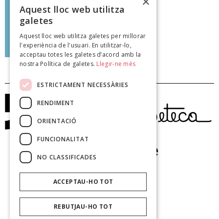
×
Aquest lloc web utilitza
galetes
Aquest lloc web utilitza galetes per millorar
Francesca Pons i Ortega
l'experiència de l'usuari. En utilitzar-lo,
poeteca.cat
acceptau totes les galetes d’acord amb la
nostra Política de galetes.
Llegir-ne més
ESTRICTAMENT NECESSÀRIES
RENDIMENT
ORIENTACIÓ
FUNCIONALITAT
NO CLASSIFICADES
ACCEPTAU-HO TOT
REBUTJAU-HO TOT