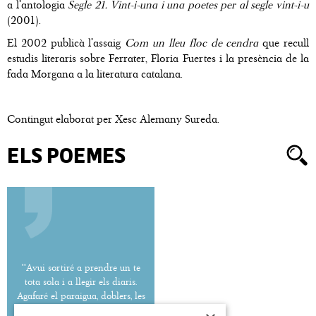
a l'antologia
Segle 21. Vint-i-una i una poetes per al segle vint-i-u
(2001).
El 2002 publicà l'assaig
Com un lleu floc de cendra
que recull
estudis literaris sobre Ferrater, Floria Fuertes i la presència de la
fada Morgana a la literatura catalana.
Contingut elaborat per Xesc Alemany Sureda.
ELS POEMES
''Avui sortiré a prendre un te
tota sola i a llegir els diaris.
Agafaré el paraigua, doblers, les
claus de casa i em cercaré.''