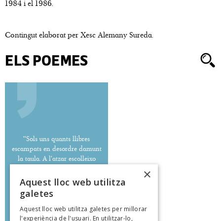
1984 i el 1986.
Contingut elaborat per Xesc Alemany Sureda.
ELS POEMES
''Sols uns quants llibres
escampats en desordre damunt
la taula. A l'atzar escolleixo
l'antídot pur d'uns versos.''
×
Aquest lloc web utilitza
galetes
Aquest lloc web utilitza galetes per millorar
Joan M. Puigvert
l'experiència de l'usuari. En utilitzar-lo,
poeteca.cat