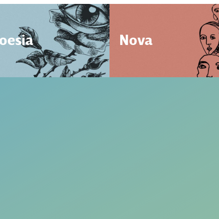
oesia
Nova