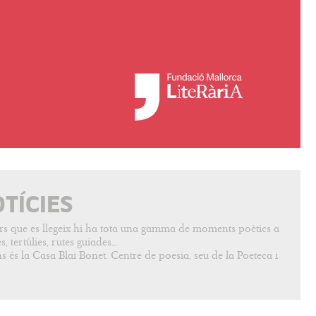
OTÍCIES
vers que es llegeix hi ha tota una gamma de moments poètics a
, tertúlies, rutes guiades...
s és la Casa Blai Bonet. Centre de poesia, seu de la Poeteca i