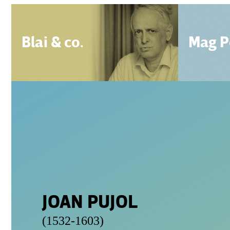
Blai & co.
Mag P
JOAN PUJOL
(1532-1603)