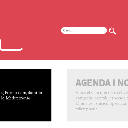
AGENDA I N
ag Poesia i ampliant-la.
Entre el vers que neix i el 
e la Mediterrània.
compatir: recitals, espectacles
El nostre centre d’operacion
taller poètic.