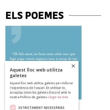
ELS POEMES
''Oh fals amor, no basta mon saber tant, que
fugir puga vostres enganys; mas, si escap de tan
falsos paranys, no crec que mai me tingau
×
presoner.''
Aquest lloc web utilitza
galetes
Aquest lloc web utilitza galetes per millorar
l'experiència de l'usuari. En utilitzar-lo,
Joan Pujol
acceptau totes les galetes d’acord amb la
poeteca.cat
nostra Política de galetes.
Llegir-ne més
ESTRICTAMENT NECESSÀRIES