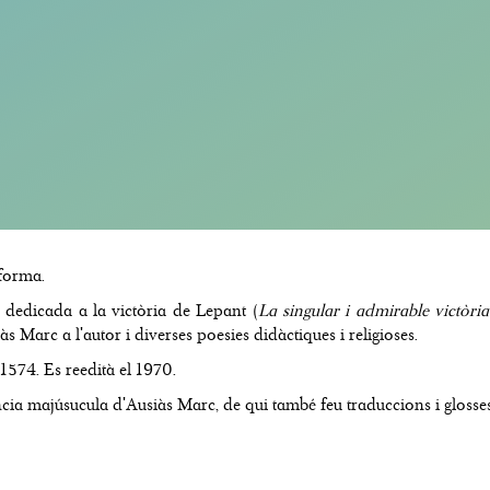
eforma.
dedicada a la victòria de Lepant (
La singular i admirable victòri
s Marc a l'autor i diverses poesies didàctiques i religioses.
1574. Es reedità el 1970.
ia majúsucula d'Ausiàs Marc, de qui també feu traduccions i glosses 