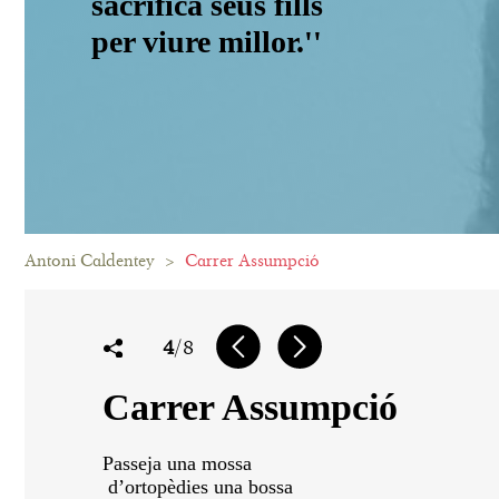
sacrificà seus fills
per viure millor.''
Antoni Caldentey
>
Carrer Assumpció
4
/8
Carrer Assumpció
Passeja una mossa
d’ortopèdies una bossa