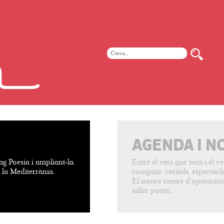
AGENDA I N
ag Poesia i ampliant-la.
Entre el vers que neix i el 
e la Mediterrània.
compatir: recitals, espectacles
El nostre centre d’operacion
taller poètic.