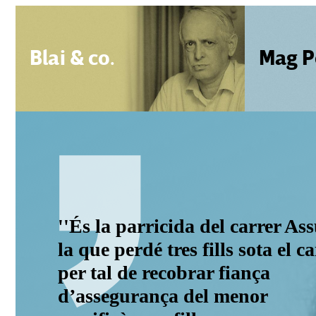
Blai & co.
Mag P
''És la parricida del carrer A
la que perdé tres fills sota el 
per tal de recobrar fiança
d’assegurança del menor