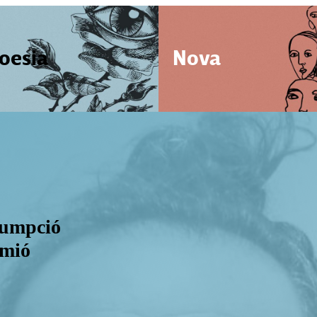
oesia
Nova
ssumpció
camió