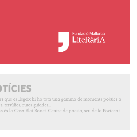
OTÍCIES
vers que es llegeix hi ha tota una gamma de moments poètics a
, tertúlies, rutes guiades...
s és la Casa Blai Bonet. Centre de poesia, seu de la Poeteca i