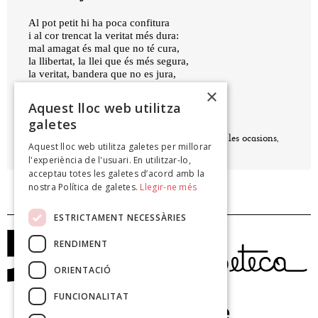
Al pot petit hi ha poca confitura
i al cor trencat la veritat més dura:
mal amagat és mal que no té cura,
la llibertat, la llei que és més segura,
la veritat, bandera que no es jura,
i el paradís, un bon plat de verdura.
×
Aquest lloc web utilitza
galetes
ENRIC CASASSES
Començament dels començaments i ocasió de les ocasions,
Aquest lloc web utilitza galetes per millorar
1994
l'experiència de l'usuari. En utilitzar-lo,
acceptau totes les galetes d’acord amb la
nostra Política de galetes.
Llegir-ne més
ESTRICTAMENT NECESSÀRIES
RENDIMENT
ORIENTACIÓ
FUNCIONALITAT