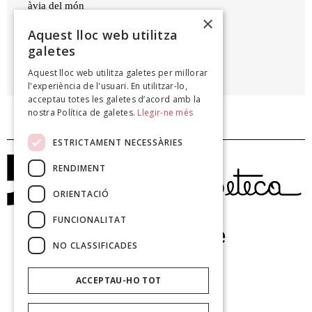
àvia del món
×
Aquest lloc web utilitza
galetes
ENRIC CASASSES
Aquest lloc web utilitza galetes per millorar
Ànsia vella (inèdit), 1977
l'experiència de l'usuari. En utilitzar-lo,
acceptau totes les galetes d’acord amb la
nostra Política de galetes.
Llegir-ne més
ESTRICTAMENT NECESSÀRIES
RENDIMENT
ORIENTACIÓ
FUNCIONALITAT
NO CLASSIFICADES
ACCEPTAU-HO TOT