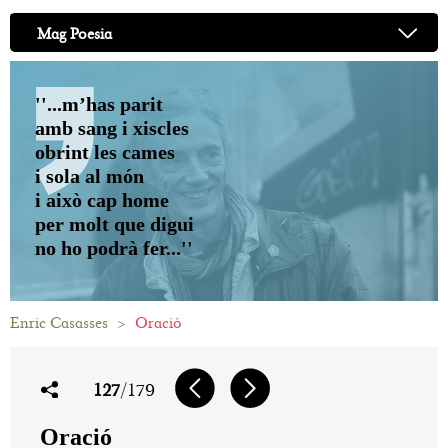
Mag Poesia
''...m’has parit
amb sang i xiscles
obrint les cames
i sola al món
i això cap home
per molt que digui
no ho podrà fer...''
Enric Casasses
>
Oració
127
/179
Oració