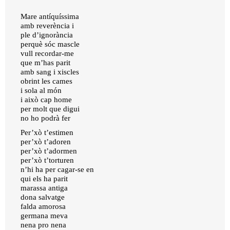
Mare antíquíssima
amb reverència i
ple d’ignorància
perquè sóc mascle
vull recordar-me
que m’has parit
amb sang i xiscles
obrint les cames
i sola al món
i això cap home
per molt que digui
no ho podrà fer
Per’xò t’estimen
per’xò t’adoren
per’xò t’adormen
per’xò t’torturen
n’hi ha per cagar-se en
qui els ha parit
marassa antiga
dona salvatge
falda amorosa
germana meva
nena pro nena