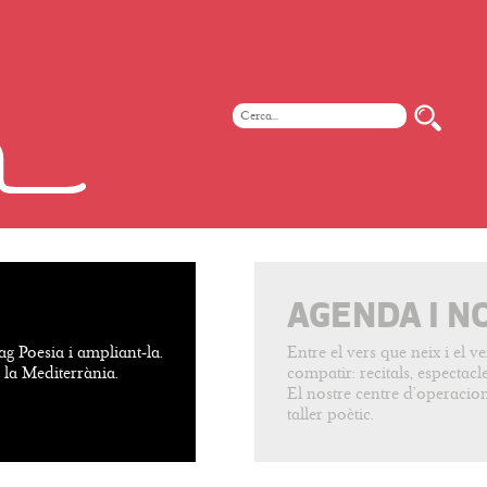
AGENDA I N
ag Poesia i ampliant-la.
Entre el vers que neix i el 
e la Mediterrània.
compatir: recitals, espectacles
El nostre centre d’operacion
taller poètic.