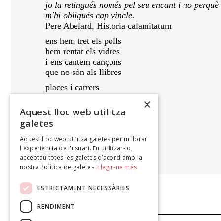
jo la retingués només pel seu encant i no perquè
m'hi obligués cap vincle.
Pere Abelard, Historia calamitatum
ens hem tret els polls
hem rentat els vidres
i ens cantem cançons
que no són als llibres
places i carrers
boscos i garrigues
×
seguint els ocells
Aquest lloc web utilitza
que te me les dicten
galetes
Aquest lloc web utilitza galetes per millorar
ENRIC CASASSES
l'experiència de l'usuari. En utilitzar-lo,
Bes negana, 2011
acceptau totes les galetes d’acord amb la
nostra Política de galetes.
Llegir-ne més
ESTRICTAMENT NECESSÀRIES
RENDIMENT