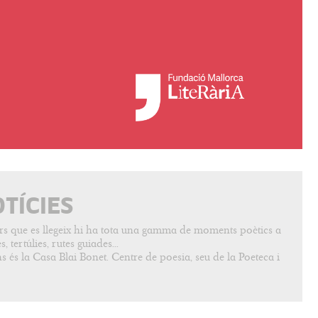
OTÍCIES
vers que es llegeix hi ha tota una gamma de moments poètics a
, tertúlies, rutes guiades...
s és la Casa Blai Bonet. Centre de poesia, seu de la Poeteca i