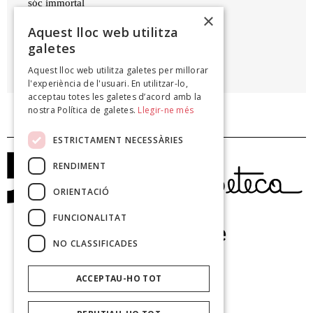
sóc immortal
×
i vaig cap a l'alegria.
Aquest lloc web utilitza
galetes
PAU VADELL VALLBONA
Aquest lloc web utilitza galetes per millorar
Terra llarga, 2019
l'experiència de l'usuari. En utilitzar-lo,
acceptau totes les galetes d’acord amb la
nostra Política de galetes.
Llegir-ne més
ESTRICTAMENT NECESSÀRIES
RENDIMENT
ORIENTACIÓ
FUNCIONALITAT
NO CLASSIFICADES
ACCEPTAU-HO TOT