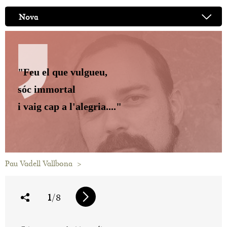
Nova
"Feu el que vulgueu,
sóc immortal
i vaig cap a l'alegria...."
Pau Vadell Vallbona
>
1
/8