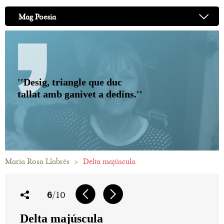
Mag Poesia
''Desig, triangle que duc
tallat amb ganivet a dedins.''
Maria Rosa Llabrés
>
Delta majúscula
6
/10
Delta majúscula