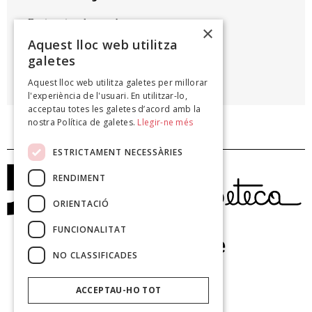
Desig, triangle que duc
×
tallat amb ganivet a dedins.
Aquest lloc web utilitza
galetes
MARIA ROSA LLABRÉS
Aquest lloc web utilitza galetes per millorar
La interrogació vermella, 2003
l'experiència de l'usuari. En utilitzar-lo,
acceptau totes les galetes d’acord amb la
nostra Política de galetes.
Llegir-ne més
ESTRICTAMENT NECESSÀRIES
RENDIMENT
ORIENTACIÓ
FUNCIONALITAT
NO CLASSIFICADES
ACCEPTAU-HO TOT