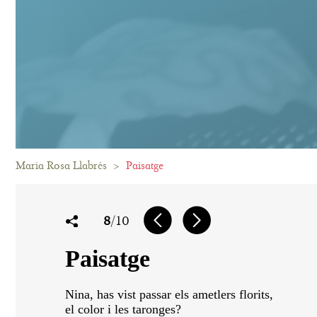
Maria Rosa Llabrés
>
Paisatge
8
/10
Paisatge
Nina, has vist passar els ametlers florits,
el color i les taronges?