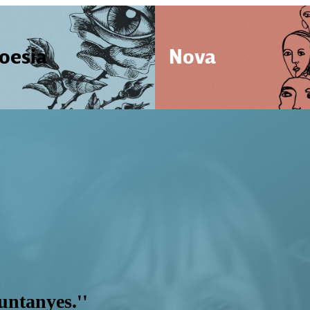
oesia
Nova
muntanyes.''