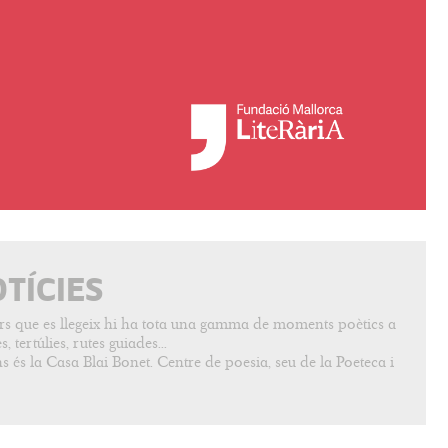
OTÍCIES
vers que es llegeix hi ha tota una gamma de moments poètics a
, tertúlies, rutes guiades...
s és la Casa Blai Bonet. Centre de poesia, seu de la Poeteca i