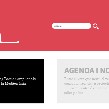
AGENDA I N
ag Poesia i ampliant-la.
Entre el vers que neix i el 
e la Mediterrània.
compatir: recitals, espectacles
El nostre centre d’operacion
taller poètic.