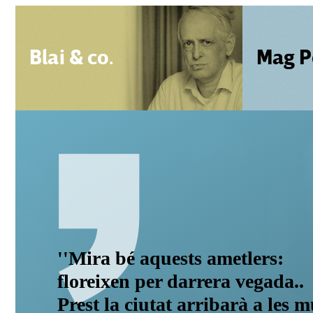
Blai & co.
Mag P
''Mira bé aquests ametlers:
floreixen per darrera vegada..
Prest la ciutat arribarà a les 