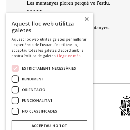
Les muntanyes ploren perquè ve l'estiu.
...........
Mira bé aquests ametlers:
×
floreixen per darrera vegada..
Aquest lloc web utilitza
Prest la ciutat arribarà a les muntanyes.
galetes
Aquest lloc web utilitza galetes per millorar
MARIA ROSA LLABRÉS
l'experiència de l'usuari. En utilitzar-lo,
La interrogació vermella, 2004
acceptau totes les galetes d’acord amb la
nostra Política de galetes.
Llegir-ne més
ESTRICTAMENT NECESSÀRIES
RENDIMENT
ORIENTACIÓ
FUNCIONALITAT
NO CLASSIFICADES
ACCEPTAU-HO TOT