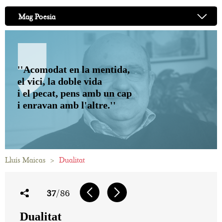
Mag Poesia
''Acomodat en la mentida,
el vici, la doble vida
i el pecat, pens amb un cap
i enravan amb l'altre.''
Lluís Maicas
>
Dualitat
37
/86
Dualitat