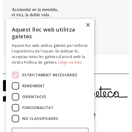
Acomodat en la mentida,
el vici, la doble vida
i el pecat, pens amb un cap
×
i enravan amb l'altre.
Aquest lloc web utilitza
galetes
LLUÍS MAICAS
Aquest lloc web utilitza galetes per millorar
Viatge al cor, 1997
l'experiència de l'usuari. En utilitzar-lo,
acceptau totes les galetes d’acord amb la
nostra Política de galetes.
Llegir-ne més
ESTRICTAMENT NECESSÀRIES
RENDIMENT
ORIENTACIÓ
FUNCIONALITAT
NO CLASSIFICADES