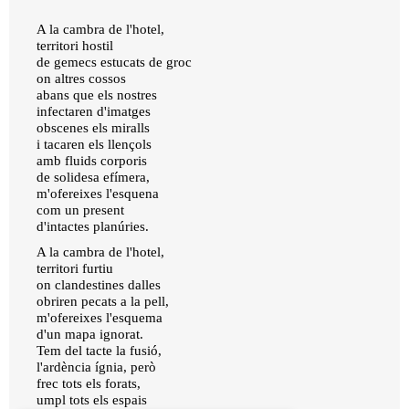
A la cambra de l'hotel,
territori hostil
de gemecs estucats de groc
on altres cossos
abans que els nostres
infectaren d'imatges
obscenes els miralls
i tacaren els llençols
amb fluids corporis
de solidesa efímera,
m'ofereixes l'esquena
com un present
d'intactes planúries.
A la cambra de l'hotel,
territori furtiu
on clandestines dalles
obriren pecats a la pell,
m'ofereixes l'esquema
d'un mapa ignorat.
Tem del tacte la fusió,
l'ardència ígnia, però
frec tots els forats,
umpl tots els espais