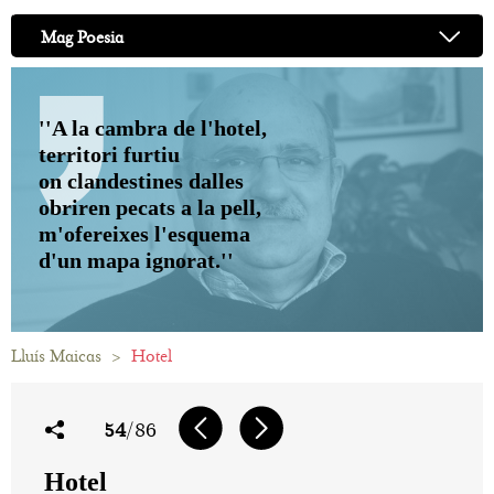
Mag Poesia
''A la cambra de l'hotel,
territori furtiu
on clandestines dalles
obriren pecats a la pell,
m'ofereixes l'esquema
d'un mapa ignorat.''
Lluís Maicas
>
Hotel
54
/86
Hotel