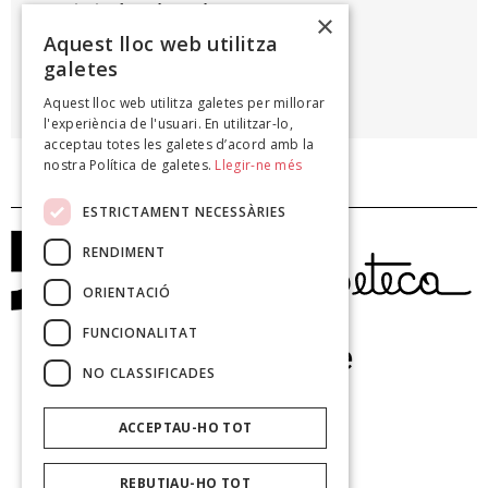
on vigeix el toc de queda.
×
Aquest lloc web utilitza
galetes
LLUÍS MAICAS
Aquest lloc web utilitza galetes per millorar
Natures mortes, 1999
l'experiència de l'usuari. En utilitzar-lo,
acceptau totes les galetes d’acord amb la
nostra Política de galetes.
Llegir-ne més
ESTRICTAMENT NECESSÀRIES
RENDIMENT
ORIENTACIÓ
FUNCIONALITAT
NO CLASSIFICADES
ACCEPTAU-HO TOT
REBUTJAU-HO TOT