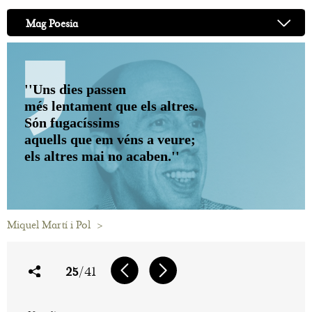
Mag Poesia
''Uns dies passen
més lentament que els altres.
Són fugacíssims
aquells que em véns a veure;
els altres mai no acaben.''
Miquel Martí i Pol
>
25
/41