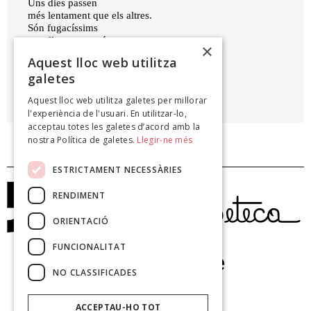
Uns dies passen
més lentament que els altres.
Són fugacíssims
aquells que em véns a veure;
×
els altres mai no acaben.
Aquest lloc web utilitza
galetes
MIQUEL MARTÍ I POL
Aquest lloc web utilitza galetes per millorar
Per preservar la veu, 1985
l'experiència de l'usuari. En utilitzar-lo,
acceptau totes les galetes d’acord amb la
nostra Política de galetes.
Llegir-ne més
ESTRICTAMENT NECESSÀRIES
RENDIMENT
ORIENTACIÓ
FUNCIONALITAT
NO CLASSIFICADES
ACCEPTAU-HO TOT