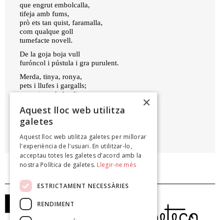
que engrut embolcalla,
tifeja amb fums,
prò ets tan quist, faramalla,
com qualque goll
tumefacte novell.
De la goja boja vull
furóncol i pústula i gra purulent.
Merda, tinya, ronya,
pets i llufes i gargalls;
cagarrines de les fines
×
i mocs verds amb encenalls.
Aquest lloc web utilitza
galetes
JOSEP PEDRALS
Aquest lloc web utilitza galetes per millorar
Esquitxos ultralleugers, 2009
l'experiència de l'usuari. En utilitzar-lo,
acceptau totes les galetes d’acord amb la
nostra Política de galetes.
Llegir-ne més
ESTRICTAMENT NECESSÀRIES
RENDIMENT