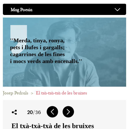
Mag Poesia
''Merda, tinya, ronya,
pets i llufes i gargalls;
cagarrines de les fines
i mocs verds amb encenalls.''
Josep Pedrals
>
El txà-txà-txà de les bruixes
20
/36
El txà-txà-txà de les bruixes