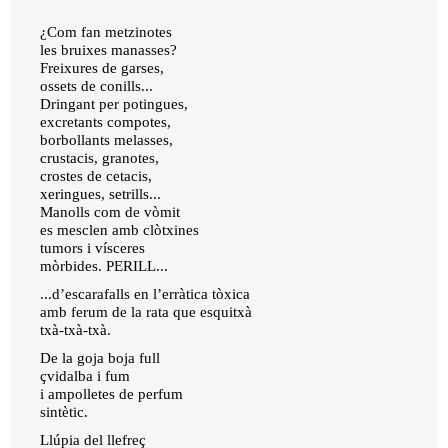
¿Com fan metzinotes
les bruixes manasses?
Freixures de garses,
ossets de conills...
Dringant per potingues,
excretants compotes,
borbollants melasses,
crustacis, granotes,
crostes de cetacis,
xeringues, setrills...
Manolls com de vòmit
es mesclen amb clòtxines
tumors i vísceres
mòrbides. PERILL...
...d’escarafalls en l’erràtica tòxica
amb ferum de la rata que esquitxà
txà-txà-txà.
De la goja boja full
çvidalba i fum
i ampolletes de perfum
sintètic.
Llúpia del llefreç