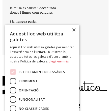
la musa exhausta i decapitada
dones i llunes com paraules
i la llengua parla:
×
acarona’m, besa’m, xucla’m ara!
Aquest lloc web utilitza
galetes
JAUME C. PONS ALORDA
Aquest lloc web utilitza galetes per millorar
La victòria de la dona lluna, 2009
l'experiència de l'usuari. En utilitzar-lo,
acceptau totes les galetes d’acord amb la
nostra Política de galetes.
Llegir-ne més
ESTRICTAMENT NECESSÀRIES
RENDIMENT
ORIENTACIÓ
FUNCIONALITAT
NO CLASSIFICADES