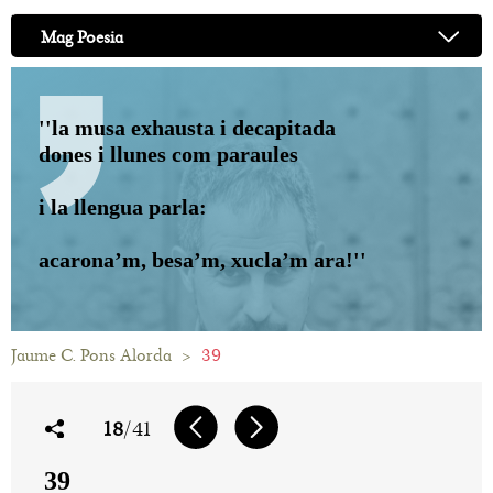
Mag Poesia
''la musa exhausta i decapitada
dones i llunes com paraules
i la llengua parla:
acarona’m, besa’m, xucla’m ara!''
Jaume C. Pons Alorda
>
39
18
/41
39