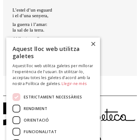
L’estel d’un esguard
i el d’una senyera,
la guerra i l’amar:
la sal de la terra.
Al llavi una flor
×
i l’espasa ferma.
Aquest lloc web utilitza
galetes
JOAN SALVAT PAPASSEIT
Aquest lloc web utilitza galetes per millorar
La gesta dels estels, 1922
l'experiència de l'usuari. En utilitzar-lo,
acceptau totes les galetes d’acord amb la
nostra Política de galetes.
Llegir-ne més
ESTRICTAMENT NECESSÀRIES
RENDIMENT
ORIENTACIÓ
FUNCIONALITAT