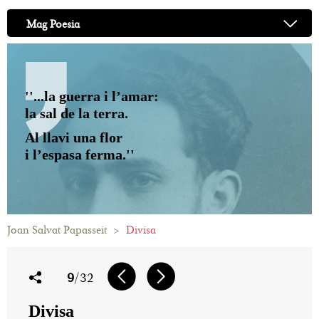
Mag Poesia
''...la guerra i l’amar:
la sal de la terra.
Al llavi una flor
i l’espasa ferma.''
Joan Salvat Papasseit
>
Divisa
9
/32
Divisa