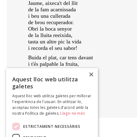
Jaume, aixeca't del llit
de la fam acarnissada
i beu una cullerada
de brou recuperador.
Obri la boca senyor
de la lluita reeixida,
tasta un altre pic la vida
i recorda el seu sabor!
Buida el plat, car tens davant
i t'és palpable la fruita,
i que t'alimenti tant
×
com a nosaltres ta lluita.
Aquest lloc web utilitza
17 juny 14
galetes
Aquest lloc web utilitza galetes per millorar
MARIBEL SERVERA
l'experiència de l'usuari. En utilitzar-lo,
Dècimes , 2014
acceptau totes les galetes d’acord amb la
nostra Política de galetes.
Llegir-ne més
ESTRICTAMENT NECESSÀRIES