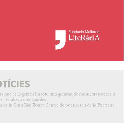
OTÍCIES
vers que es llegeix hi ha tota una gamma de moments poètics a
, tertúlies, rutes guiades...
s és la Casa Blai Bonet. Centre de poesia, seu de la Poeteca i