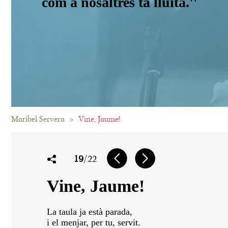
com a nosaltres ta lluita.''
Maribel Servera
>
Vine, Jaume!
19
/22
Vine, Jaume!
La taula ja està parada,
i el menjar, per tu, servit.