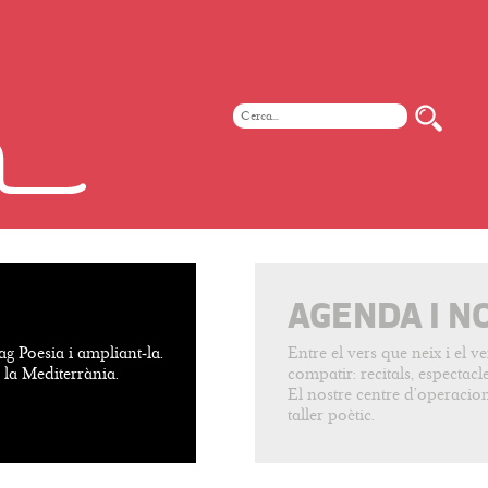
AGENDA I N
ag Poesia i ampliant-la.
Entre el vers que neix i el 
e la Mediterrània.
compatir: recitals, espectacles
El nostre centre d’operacion
taller poètic.