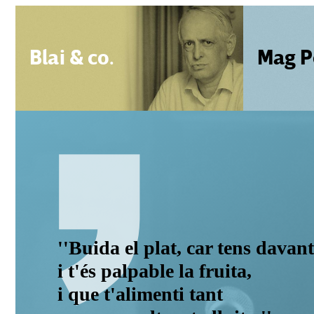
Blai & co.
Mag P
''Buida el plat, car tens davant
i t'és palpable la fruita,
i que t'alimenti tant