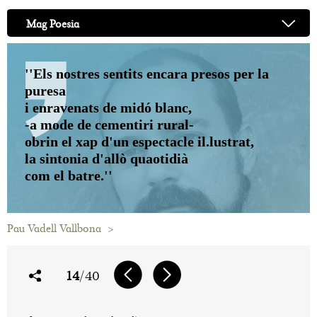
Mag Poesia
''Els nostres sentits encara presos per la
puresa
i enravenats de midó blanc,
-a mode de cementiri rural-
obrin el xap d'un espectacle il.lustrat,
la sintonia d'allò quaotidià
com el batre.''
Pau Vadell Vallbona
>
14
/40