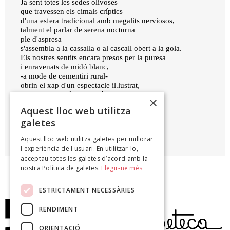
Ja sent totes les sedes olivoses
que travessen els cimals críptics
d'una esfera tradicional amb megalits nerviosos,
talment el parlar de serena nocturna
ple d'aspresa
s'assembla a la cassalla o al cascall obert a la gola.
Els nostres sentits encara presos per la puresa
i enravenats de midó blanc,
-a mode de cementiri rural-
obrin el xap d'un espectacle il.lustrat,
la sintonia d'allò quaotidià
×
com el batre.
Aquest lloc web utilitza
galetes
PAU VADELL VALLBONA
Aquest lloc web utilitza galetes per millorar
El cos que habitam, 2006
l'experiència de l'usuari. En utilitzar-lo,
acceptau totes les galetes d’acord amb la
nostra Política de galetes.
Llegir-ne més
ESTRICTAMENT NECESSÀRIES
RENDIMENT
ORIENTACIÓ