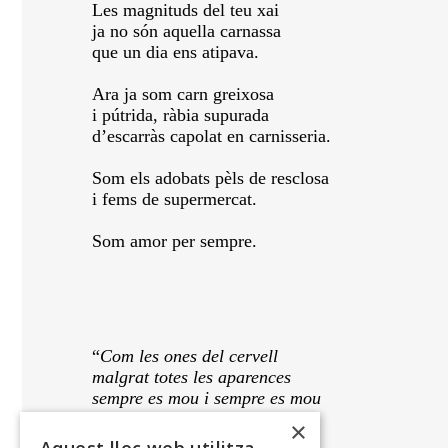
Les magnituds del teu xai
ja no són aquella carnassa
que un dia ens atipava.
Ara ja som carn greixosa
i pútrida, ràbia supurada
d’escarràs capolat en carnisseria.
Som els adobats pèls de resclosa
i fems de supermercat.
Som amor per sempre.
“
Com les ones del cervell
malgrat totes les aparences
sempre es mou i sempre es mou
el contrari és propaganda
.”
×
Miquel Bauçà