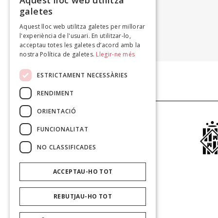
Aquest lloc web utilitza
galetes
Aquest lloc web utilitza galetes per millorar
PAU VADELL VALLBONA
l'experiència de l'usuari. En utilitzar-lo,
Temple, 2009
acceptau totes les galetes d’acord amb la
nostra Política de galetes.
Llegir-ne més
ESTRICTAMENT NECESSÀRIES
RENDIMENT
ORIENTACIÓ
FUNCIONALITAT
NO CLASSIFICADES
ACCEPTAU-HO TOT
REBUTJAU-HO TOT