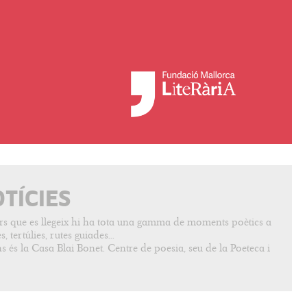
OTÍCIES
vers que es llegeix hi ha tota una gamma de moments poètics a
, tertúlies, rutes guiades...
s és la Casa Blai Bonet. Centre de poesia, seu de la Poeteca i