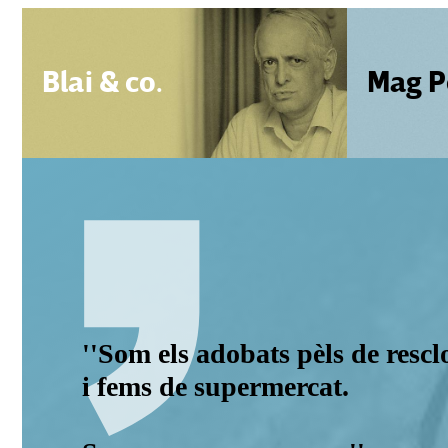
Blai & co.
Mag P
''Som els adobats pèls de rescl
i fems de supermercat.