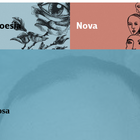
oesia
Nova
osa