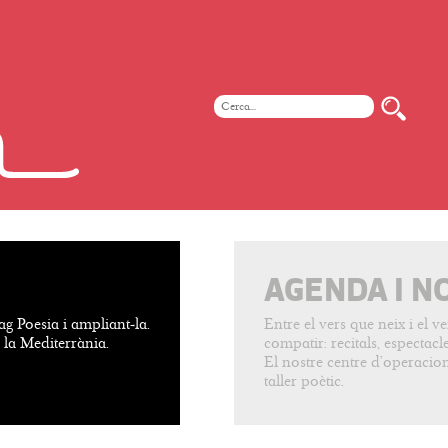
AGENDA I N
ag Poesia i ampliant-la.
Entre el vers que neix i el 
e la Mediterrània.
compatir: recitals, espectacles
El nostre centre d’operacion
taller poètic.