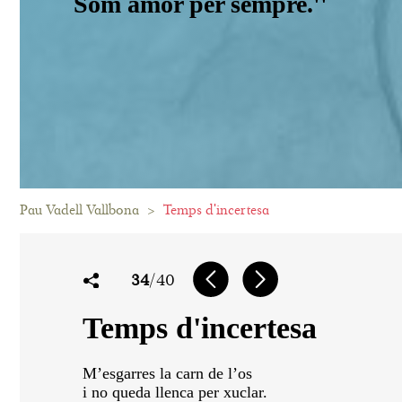
Som amor per sempre.''
Pau Vadell Vallbona
>
Temps d'incertesa
34
/40
Temps d'incertesa
M’esgarres la carn de l’os
i no queda llenca per xuclar.