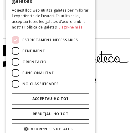
galetes
CLEMENTINA ARDERIU
Aquest lloc web utilitza galetes per millorar
L'altra llibertat, 1920
l'experiència de l'usuari. En utilitzar-lo,
acceptau totes les galetes d’acord amb la
nostra Política de galetes.
Llegir-ne més
ESTRICTAMENT NECESSÀRIES
RENDIMENT
ORIENTACIÓ
FUNCIONALITAT
NO CLASSIFICADES
ACCEPTAU-HO TOT
REBUTJAU-HO TOT
VEURE'N ELS DETALLS