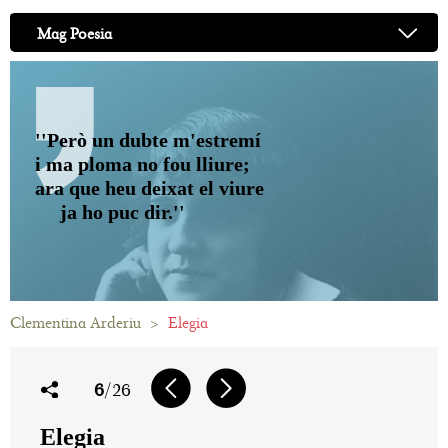
Mag Poesia
''Però un dubte m'estremí
i ma ploma no fou lliure;
ara que heu deixat el viure
ja ho puc dir.''
Clementina Arderiu
>
Elegia
6
/26
Elegia