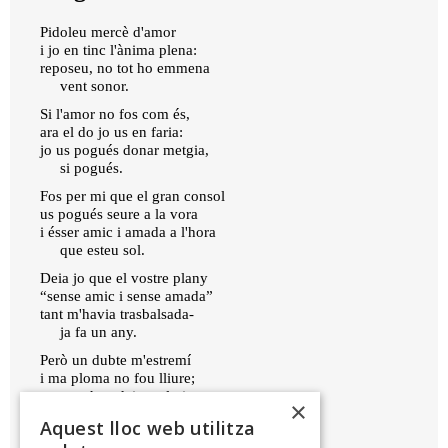
Pidoleu mercè d'amor
i jo en tinc l'ànima plena:
reposeu, no tot ho emmena
vent sonor.
Si l'amor no fos com és,
ara el do jo us en faria:
jo us pogués donar metgia,
si pogués.
Fos per mi que el gran consol
us pogués seure a la vora
i ésser amic i amada a l'hora
que esteu sol.
Deia jo que el vostre plany
“sense amic i sense amada”
tant m'havia trasbalsada-
ja fa un any.
Però un dubte m'estremí
i ma ploma no fou lliure;
ara que heu deixat el viure
×
ja ho puc dir.
Aquest lloc web utilitza