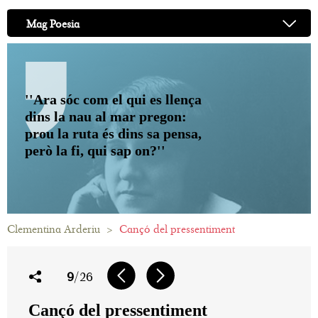
Mag Poesia
''Ara sóc com el qui es llença
dins la nau al mar pregon:
prou la ruta és dins sa pensa,
però la fi, qui sap on?''
Clementina Arderiu
>
Cançó del pressentiment
9
/26
Cançó del pressentiment