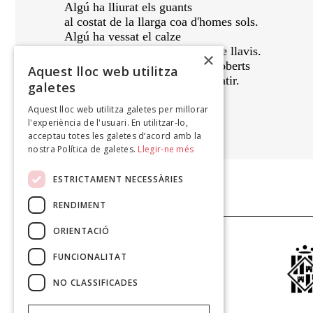
Algú ha lliurat els guants
al costat de la llarga coa d'homes sols.
Algú ha vessat el calze
i ha tacat la núvia amb rouge de llavis.
×
Algú ha trastocat l'ordre dels coberts
Aquest lloc web utilitza
i ha fet seure la sogra vora el satir.
galetes
Aquest lloc web utilitza galetes per millorar
LLUÍS JUNCOSA
l'experiència de l'usuari. En utilitzar-lo,
Glacial, 2013
acceptau totes les galetes d’acord amb la
nostra Política de galetes.
Llegir-ne més
ESTRICTAMENT NECESSÀRIES
RENDIMENT
ORIENTACIÓ
FUNCIONALITAT
NO CLASSIFICADES