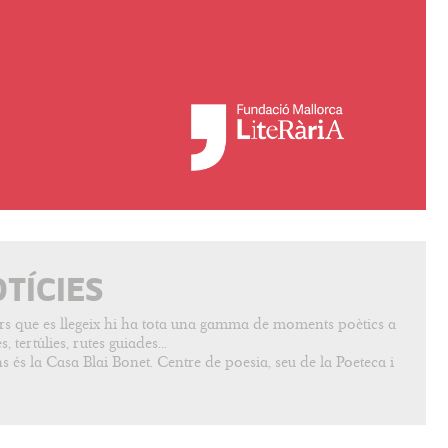
OTÍCIES
vers que es llegeix hi ha tota una gamma de moments poètics a
, tertúlies, rutes guiades...
s és la Casa Blai Bonet. Centre de poesia, seu de la Poeteca i