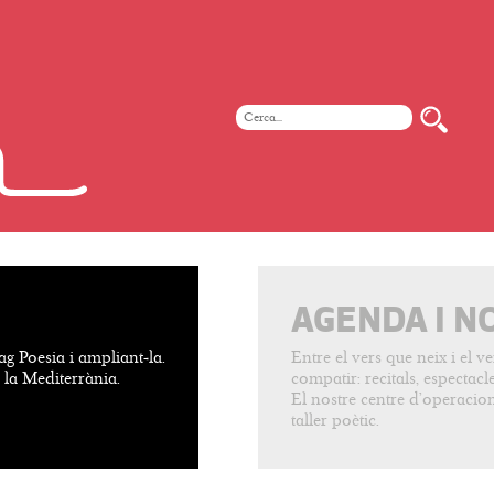
AGENDA I N
ag Poesia i ampliant-la.
Entre el vers que neix i el 
e la Mediterrània.
compatir: recitals, espectacles
El nostre centre d’operacion
taller poètic.