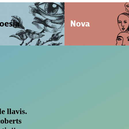
oesia
Nova
e llavis.
coberts