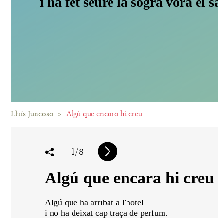
i ha fet seure la sogra vora el sa
Lluís Juncosa
>
Algú que encara hi creu
1
/8
Algú que encara hi creu
Algú que ha arribat a l'hotel
i no ha deixat cap traça de perfum.