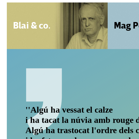
Blai & co.
Mag P
''Algú ha vessat el calze
i ha tacat la núvia amb rouge d
Algú ha trastocat l'ordre dels 