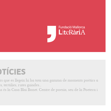
OTÍCIES
vers que es llegeix hi ha tota una gamma de moments poètics a
, tertúlies, rutes guiades...
s és la Casa Blai Bonet. Centre de poesia, seu de la Poeteca i