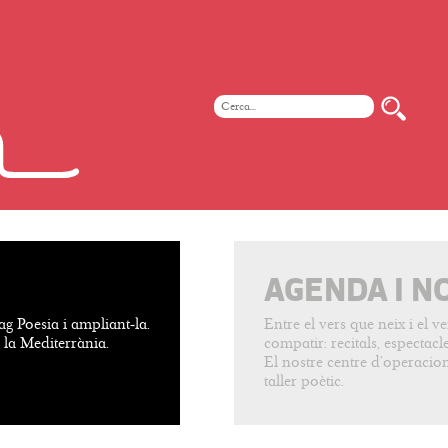
AGENDA I N
ag Poesia i ampliant-la.
Entre el vers que neix i el 
e la Mediterrània.
compatir: recitals, espectacles
El nostre centre d’operacion
taller poètic.