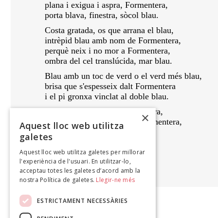
plana i exigua i aspra, Formentera,
porta blava, finestra, sòcol blau.
Costa gratada, os que arrana el blau,
intrèpid blau amb nom de Formentera,
perquè neix i no mor a Formentera,
ombra del cel translúcida, mar blau.
Blau amb un toc de verd o el verd més blau,
brisa que s'espesseix dalt Formentera
i el pi gronxa vinclat al doble blau.
Aljub, molí, figuera, Formentera,
×
camins, parets, estanys de Formentera,
Aquest lloc web utilitza
savina, farigola, elèctric blau.
galetes
Aquest lloc web utilitza galetes per millorar
JOSEP MARÍ
l'experiència de l'usuari. En utilitzar-lo,
,
acceptau totes les galetes d’acord amb la
nostra Política de galetes.
Llegir-ne més
ESTRICTAMENT NECESSÀRIES