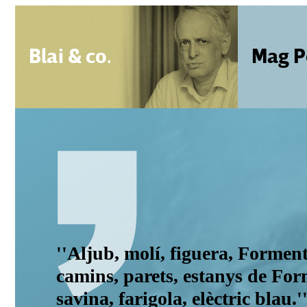
Blai & co.
Mag P
''Aljub, molí, figuera, Formen
camins, parets, estanys de Fo
savina, farigola, elèctric blau.'