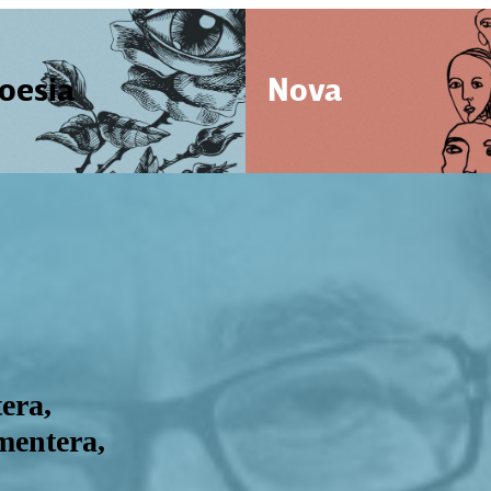
oesia
Nova
tera,
rmentera,
'