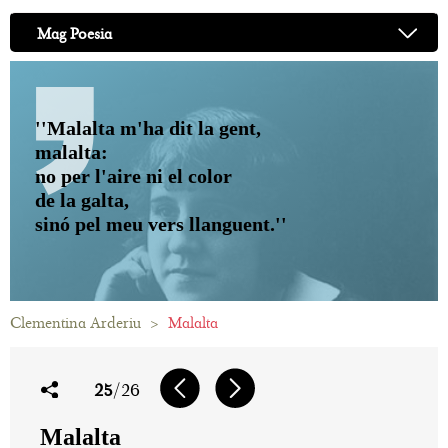
Mag Poesia
''Malalta m'ha dit la gent,
malalta:
no per l'aire ni el color
de la galta,
sinó pel meu vers llanguent.''
Clementina Arderiu
>
Malalta
25
/26
Malalta