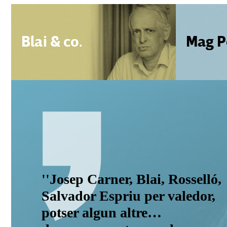
Blai & co.
Mag P
''Josep Carner, Blai, Rosselló,
Salvador Espriu per valedor,
potser algun altre…