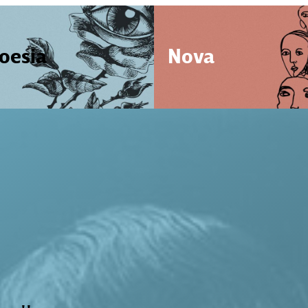
oesia
Nova