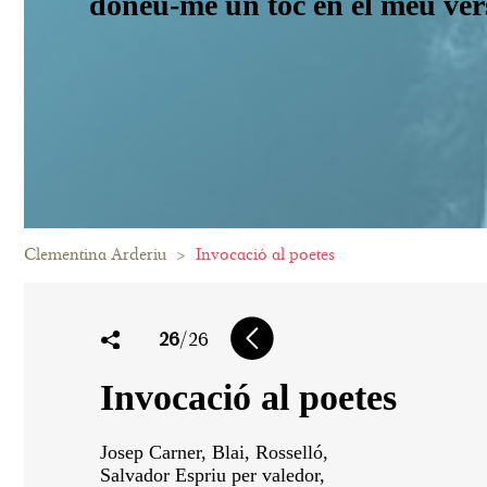
doneu-me un toc en el meu vers.
Clementina Arderiu
>
Invocació al poetes
26
/26
Invocació al poetes
Josep Carner, Blai, Rosselló,
Salvador Espriu per valedor,