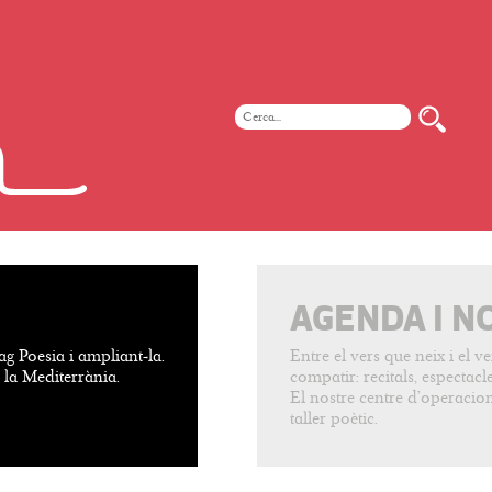
AGENDA I N
ag Poesia i ampliant-la.
Entre el vers que neix i el 
e la Mediterrània.
compatir: recitals, espectacles
El nostre centre d’operacion
taller poètic.