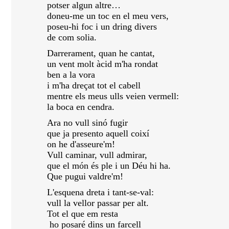
potser algun altre…
doneu-me un toc en el meu vers,
poseu-hi foc i un dring divers
de com solia.
Darrerament, quan he cantat,
un vent molt àcid m'ha rondat
ben a la vora
i m'ha dreçat tot el cabell
mentre els meus ulls veien vermell:
la boca en cendra.
Ara no vull sinó fugir
que ja presento aquell coixí
on he d'asseure'm!
Vull caminar, vull admirar,
que el món és ple i un Déu hi ha.
Que pugui valdre'm!
L'esquena dreta i tant-se-val:
vull la vellor passar per alt.
Tot el que em resta
ho posaré dins un farcell