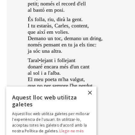
petit; només el record d'ell
al bastó em posi.
És folla, riu, dirà la gent.
I tu estaràs, Carles, content,
que així em volies.
Demano un toc, demano un dring,
només pensant en tu ja els tinc:
ja sóc una altra.
Taral•lejant i follejant
donaré encara més d'un cant
al sol i a l'alba.
El meu poeta m'ha valgut,
que no per sempre l'he perdut,
×
que el tinc a l'ànima.
Aquest lloc web utilitza
1962
galetes
Aquest lloc web utilitza galetes per millorar
CLEMENTINA ARDERIU
l'experiència de l'usuari. En utilitzar-lo,
L'esperança encara, 1969
acceptau totes les galetes d’acord amb la
nostra Política de galetes.
Llegir-ne més