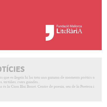
OTÍCIES
vers que es llegeix hi ha tota una gamma de moments poètics a
, tertúlies, rutes guiades...
s és la Casa Blai Bonet. Centre de poesia, seu de la Poeteca i