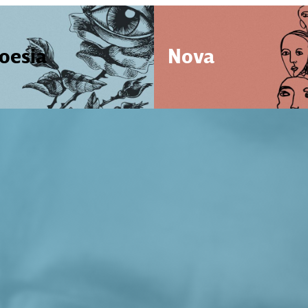
oesia
Nova