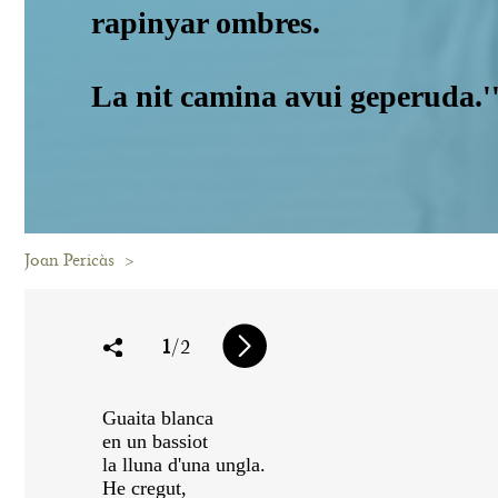
rapinyar ombres.
La nit camina avui geperuda.'
Joan Pericàs
>
1
/2
Guaita blanca
en un bassiot
la lluna d'una ungla.
He cregut,