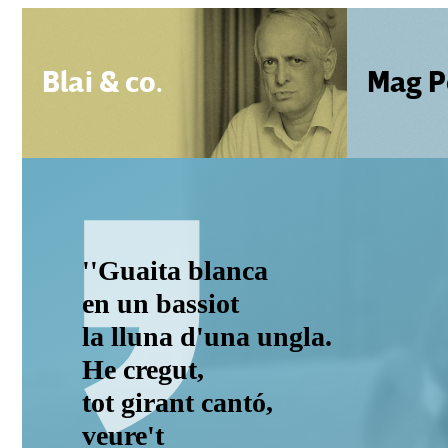
Blai & co.
Mag P
''Guaita blanca
en un bassiot
la lluna d'una ungla.
He cregut,
tot girant cantó,
veure't