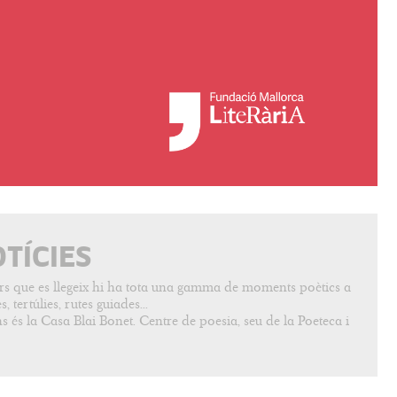
OTÍCIES
vers que es llegeix hi ha tota una gamma de moments poètics a
, tertúlies, rutes guiades...
s és la Casa Blai Bonet. Centre de poesia, seu de la Poeteca i