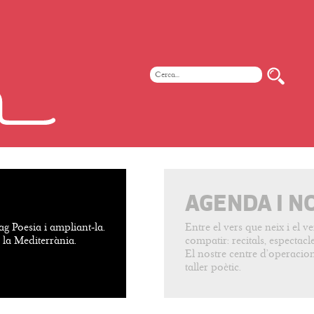
AGENDA I N
ag Poesia i ampliant-la.
Entre el vers que neix i el 
e la Mediterrània.
compatir: recitals, espectacles
El nostre centre d’operacion
taller poètic.