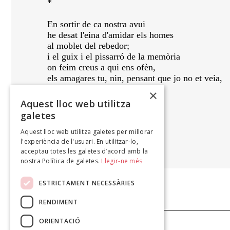
*
En sortir de ca nostra avui
he desat l'eina d'amidar els homes
al moblet del rebedor;
i el guix i el pissarró de la memòria
on feim creus a qui ens ofèn,
els amagares tu, nin, pensant que jo no et veia,
ahir de capvespre,
×
a l'enfony de les juguetes.
Aquest lloc web utilitza
galetes
Aquest lloc web utilitza galetes per millorar
JOAN PERICÀS
l'experiència de l'usuari. En utilitzar-lo,
Puu, 2002
acceptau totes les galetes d’acord amb la
nostra Política de galetes.
Llegir-ne més
ESTRICTAMENT NECESSÀRIES
RENDIMENT
ORIENTACIÓ