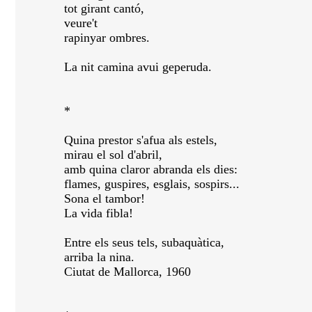
tot girant cantó,
veure't
rapinyar ombres.
La nit camina avui geperuda.
*
Quina prestor s'afua als estels,
mirau el sol d'abril,
amb quina claror abranda els dies:
flames, guspires, esglais, sospirs...
Sona el tambor!
La vida fibla!
Entre els seus tels, subaquàtica,
arriba la nina.
Ciutat de Mallorca, 1960