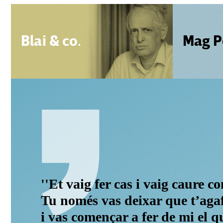
Blai & co.
Mag P
''Et vaig fer cas i vaig caure c
Tu només vas deixar que t’agafé
i vas començar a fer de mi el q