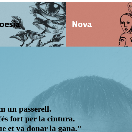
oesia
Nova
om un passerell.
s fort per la cintura,
ue et va donar la gana.''