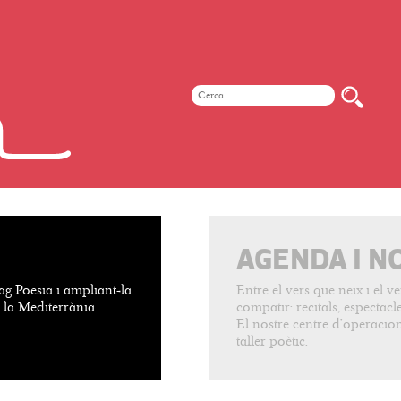
AGENDA I N
ag Poesia i ampliant-la.
Entre el vers que neix i el 
e la Mediterrània.
compatir: recitals, espectacles
El nostre centre d’operacion
taller poètic.