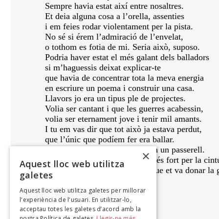
Sempre havia estat així entre nosaltres.
Et deia alguna cosa a l’orella, assenties
i em feies rodar violentament per la pista.
No sé si érem l’admiració de l’envelat,
o tothom es fotia de mi. Seria això, suposo.
Podria haver estat el més galant dels balladors
si m’haguessis deixat explicar-te
que havia de concentrar tota la meva energia
en escriure un poema i construir una casa.
Llavors jo era un tipus ple de projectes.
Volia ser cantant i que les guerres acabessin,
volia ser eternament jove i tenir mil amants.
I tu em vas dir que tot això ja estava perdut,
que l’únic que podíem fer era ballar.
Et vaig fer cas i vaig caure com un passerell.
×
Tu només vas deixar que t’agafés fort per la cint
Aquest lloc web utilitza
i vas començar a fer de mi el que et va donar la 
galetes
Aquest lloc web utilitza galetes per millorar
RAFAEL VALLBONA
l'experiència de l'usuari. En utilitzar-lo,
No hi ha cura per a l'amor,
acceptau totes les galetes d’acord amb la
nostra Política de galetes.
Llegir-ne més