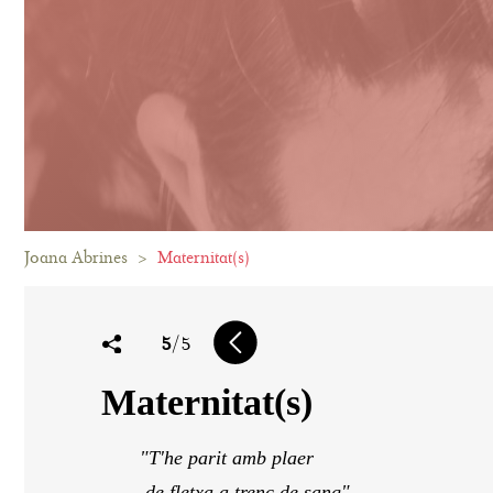
Joana Abrines
>
Maternitat(s)
5
/5
Maternitat(s)
"T'he parit amb plaer
de fletxa a trenc de sang"