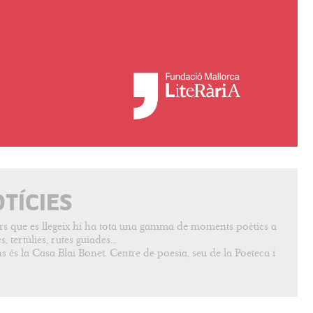
OTÍCIES
vers que es llegeix hi ha tota una gamma de moments poètics a
, tertúlies, rutes guiades...
s és la Casa Blai Bonet. Centre de poesia, seu de la Poeteca i