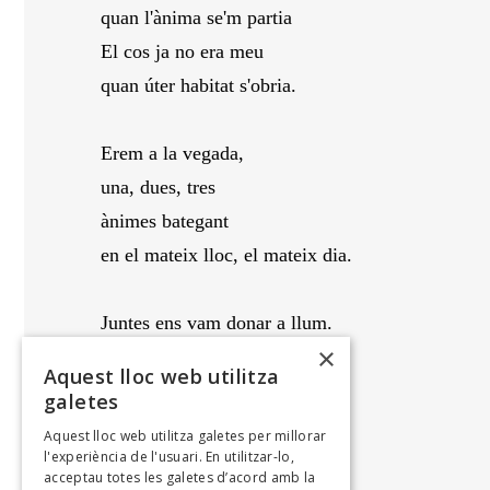
quan l'ànima se'm partia
El cos ja no era meu
quan úter habitat s'obria.
Erem a la vegada,
una, dues, tres
ànimes bategant
en el mateix lloc, el mateix dia.
Juntes ens vam donar a llum.
×
Jo ja no sóc jo
Aquest lloc web utilitza
amb tu, soc l'altra.
galetes
Aquest lloc web utilitza galetes per millorar
JOANA ABRINES
l'experiència de l'usuari. En utilitzar-lo,
Inèdit, 2016
acceptau totes les galetes d’acord amb la