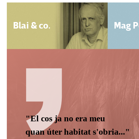
Blai & co.
Mag P
"El cos ja no era meu
quan úter habitat s'obria..."