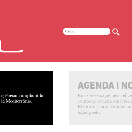
AGENDA I N
ag Poesia i ampliant-la.
Entre el vers que neix i el 
e la Mediterrània.
compatir: recitals, espectacles
El nostre centre d’operacion
taller poètic.