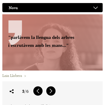
Nova
"parlàvem la llengua dels arbres
i escrutàvem amb les mans..."
Laia Llobera
>
3
/6