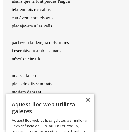
abans que la font perdés l'aigua
teixíem tots els salms
cantàvem com els avis
pledejàvem a les valls
parlàvem la llengua dels arbres
i escrutàvem amb les mans
núvols i cimalls
nuats a la terra
plens de dits sembrats
moríem dansant
×
Aquest lloc web utilitza
galetes
LAIA LLOBERA
Aquest lloc web utilitza galetes per millorar
Boscana, 2018
l'experiència de l'usuari. En utilitzar-lo,
acceptau totes les galetes d’acord amb la