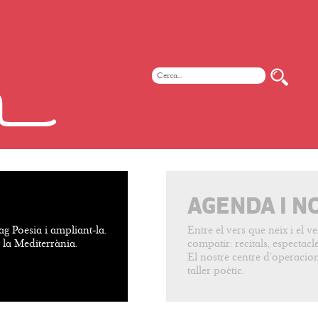
AGENDA I N
ag Poesia i ampliant-la.
Entre el vers que neix i el 
e la Mediterrània.
compatir: recitals, espectacles
El nostre centre d’operacion
taller poètic.