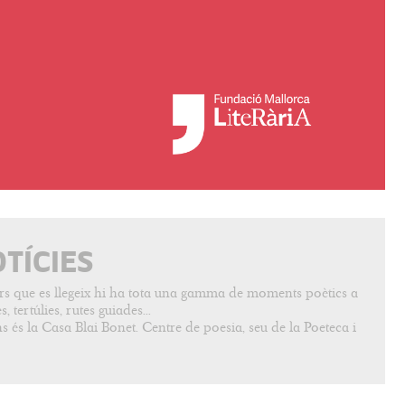
OTÍCIES
vers que es llegeix hi ha tota una gamma de moments poètics a
, tertúlies, rutes guiades...
s és la Casa Blai Bonet. Centre de poesia, seu de la Poeteca i