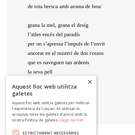
de tota bresca amb aroma de bosc
grana la mel, grana el desig
l’atles encès del paradís
per on s’apressa l’impuls de l’envit
ancorat en el misteri de dos cossos
que es naveguen tan ardents
la seva pell
×
Aquest lloc web utilitza
sols de paraules
galetes
Aquest lloc web utilitza galetes per millorar
LAIA LLOBERA
l'experiència de l'usuari. En utilitzar-lo,
Llibre de revelacions, 2020
acceptau totes les galetes d’acord amb la
nostra Política de galetes.
Llegir-ne més
ESTRICTAMENT NECESSÀRIES