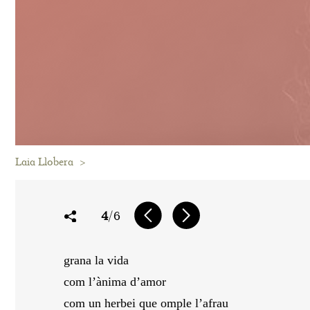
Laia Llobera
>
4
/6
grana la vida
com l’ànima d’amor
com un herbei que omple l’afrau