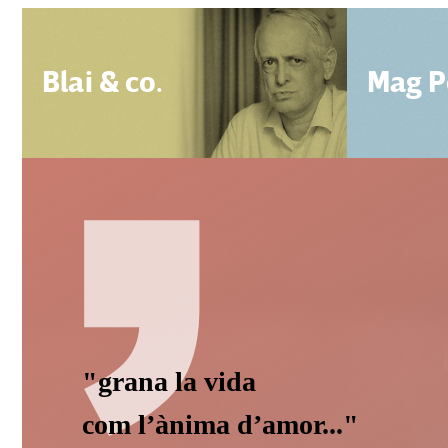
Blai & co.
Mag P
"grana la vida
com l’ànima d’amor..."