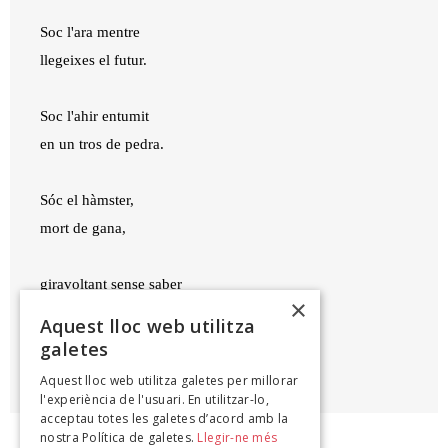
Soc l'ara mentre
llegeixes el futur.
Soc l'ahir entumit
en un tros de pedra.
Sóc el hàmster,
mort de gana,
giravoltant sense saber
×
que no hi ha escapatòria.
Aquest lloc web utilitza
galetes
ESTEVE PLANTADA
Aquest lloc web utilitza galetes per millorar
Troncal, 2020
l'experiència de l'usuari. En utilitzar-lo,
acceptau totes les galetes d’acord amb la
nostra Política de galetes.
Llegir-ne més