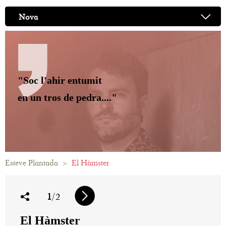
Nova
"Soc l'ahir entumit
en un tros de pedra...."
Esteve Plantada
>
El Hàmster
1
/2
El Hàmster