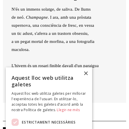
N'és un immens solatge, de saliva. De llums
de neó.
Champagne
. I ara, amb una pròstata
supernova, una consciència de fresc, en vessa
un tic adust, s'aferra a un trastorn obsessiu,
a un pegat mortal de morfina, a una fotografia
maculosa.
L'hivern és un rosari finible davall d'un paraigua
×
foradat.
Aquest lloc web utilitza
galetes
MIQUEL ÀNGEL MAS MAS
Aquest lloc web utilitza galetes per millorar
Camps dalladors, 2022
l'experiència de l'usuari. En utilitzar-lo,
acceptau totes les galetes d’acord amb la
nostra Política de galetes.
Llegir-ne més
ESTRICTAMENT NECESSÀRIES