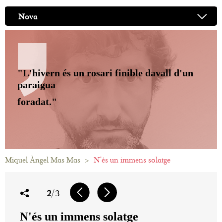
Nova
"L'hivern és un rosari finible davall d'un
paraigua
foradat."
Miquel Àngel Mas Mas
>
N'és un immens solatge
2
/3
N'és un immens solatge