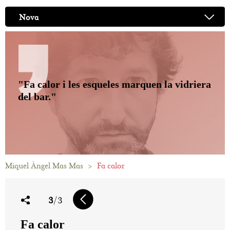
Nova
"Fa calor i les esqueles marquen la vidriera
del bar."
Miquel Àngel Mas Mas
>
Fa calor
3
/3
Fa calor