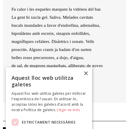
Fa calor i les esqueles marquen la vidriera del bar.
La gent hi xucla gel. Saliva. Miríades cavitats
bucals inundades a favor d'endorfina, adrenalina,
hipotàlems amb escreix, sinapsis enfollides,
magnífiques cefalees. Disàrtrics i sonats. Vells
proscrits. Alguns cranis ja badats d'on surten
belles roses precursores, a dojo, d'aigua,
de sal, de mugrons masturbats, alliberats; de noves
×
valquíries,
c'est la vie
, ja en noves esqueles.
Aquest lloc web utilitza
galetes
MIQUEL ÀNGEL MAS MAS
Aquest lloc web utilitza galetes per millorar
Camps dalladors, 2022
l'experiència de l'usuari. En utilitzar-lo,
acceptau totes les galetes d’acord amb la
nostra Política de galetes.
Llegir-ne més
ESTRICTAMENT NECESSÀRIES