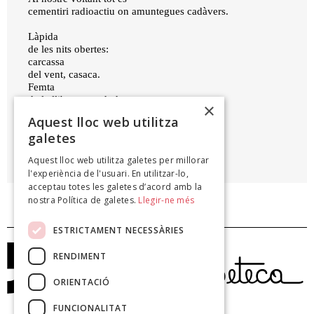
cementiri radioactiu on amuntegues cadàvers.
Làpida
de les nits obertes:
carcassa
del vent, casaca.
Femta
de la llibertat perduda,
×
replec indigne del vent.
Aquest lloc web utilitza
galetes
NÚRIA BUSQUET MOLIST
Aquest lloc web utilitza galetes per millorar
Làpida, 2022
l'experiència de l'usuari. En utilitzar-lo,
acceptau totes les galetes d’acord amb la
nostra Política de galetes.
Llegir-ne més
ESTRICTAMENT NECESSÀRIES
RENDIMENT
ORIENTACIÓ
FUNCIONALITAT