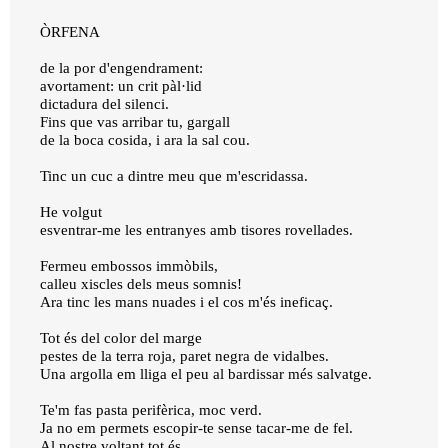
ÒRFENA
de la por d'engendrament:
avortament: un crit pàl·lid
dictadura del silenci.
Fins que vas arribar tu, gargall
de la boca cosida, i ara la sal cou.
Tinc un cuc a dintre meu que m'escridassa.
He volgut
esventrar-me les entranyes amb tisores rovellades.
Fermeu embossos immòbils,
calleu xiscles dels meus somnis!
Ara tinc les mans nuades i el cos m'és ineficaç.
Tot és del color del marge
pestes de la terra roja, paret negra de vidalbes.
Una argolla em lliga el peu al bardissar més salvatge.
Te'm fas pasta perifèrica, moc verd.
Ja no em permets escopir-te sense tacar-me de fel.
Al nostre voltant tot és