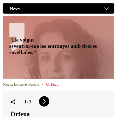
Nova
"He volgut
esventrar-me les entranyes amb tisores
rovellades."
Núria Busquet Molist
>
Òrfena
1
/3
Òrfena