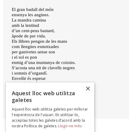
El gran badall del món
ensenya les angines.
La mandra camina
amb la lentitud
d’un cent-peus bastard,
àpode de per vida.
Els llibres pengen de les mans
com llengües esmotxades
per ganivetes sense son
i el sol es pon
enmig d’una muntanya de coixins.
S’acosta una nit de clavells negres
i somnis d’organdí.
Envellir és esperar
que caigui sola
×
la roba que encara no t’has tret.
Aquest lloc web utilitza
galetes
EDUARD SANAHUJA I YLL
Aquest lloc web utilitza galetes per millorar
Magnicidi, 2022
l'experiència de l'usuari. En utilitzar-lo,
acceptau totes les galetes d’acord amb la
nostra Política de galetes.
Llegir-ne més