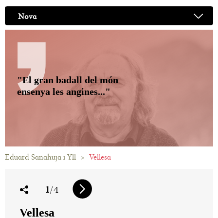
Nova
"El gran badall del món
ensenya les angines..."
Eduard Sanahuja i Yll
>
Vellesa
1
/4
Vellesa