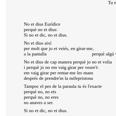
Tu n'es que ce qu'o
ANNE SYLV
No et dius Eurídice
perquè no et dius:
Si no et dic, no et dius.
No et dius així
per molt que jo et veiés, en girar-me,
a la pantalla perquè algú va deci
No et dius de cap manera perquè jo no et volia
i perquè jo no em vaig girar per veure't:
em vaig girar per rentar-me les mans
després de prendre'm la mifepristo
Tampoc el pes de la paraula
tu
és l'exacte
perquè no, no ets
perquè no, no eres
no anaves a ser.
Si no et dic, no et dius.