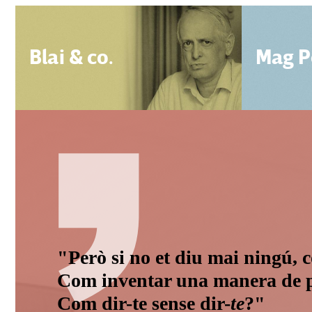
Blai & co.
Mag P
"Però si no et diu mai ningú,
Com inventar una manera de p
Com dir-te sense dir-
te
?"