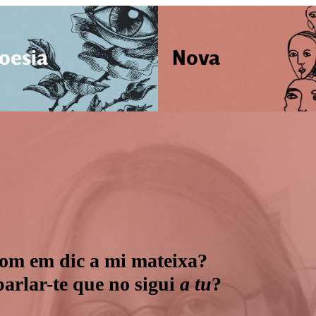
oesia
Nova
 com em dic a mi mateixa?
arlar-te que no sigui
a tu
?