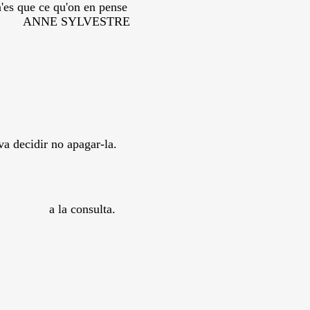
n en pense
ESTRE
dir no apagar-la.
na a la consulta.