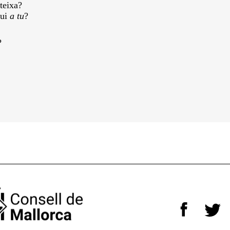
teixa?
gui
a tu
?
?