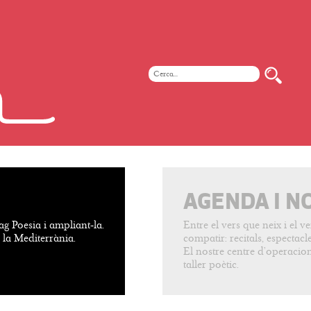
AGENDA I N
ag Poesia i ampliant-la.
Entre el vers que neix i el 
e la Mediterrània.
compatir: recitals, espectacles
El nostre centre d’operacion
taller poètic.