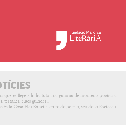
OTÍCIES
vers que es llegeix hi ha tota una gamma de moments poètics a
, tertúlies, rutes guiades...
s és la Casa Blai Bonet. Centre de poesia, seu de la Poeteca i