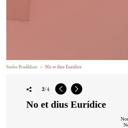
Sasha Pradkhan
>
No et dius Eurídice
2
/4
No et dius Eurídice
Non, non, tu n'as 
Non, tu n'as pas d