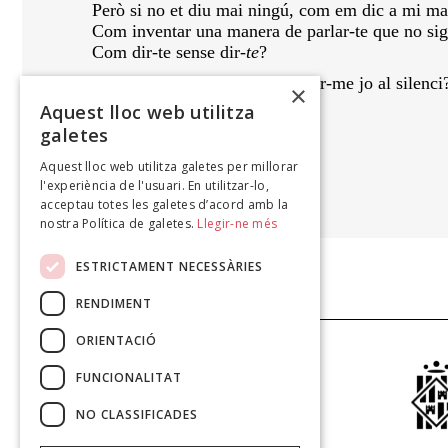
Però si no et diu mai ningú, com em dic a mi ma
Com inventar una manera de parlar-te que no si
Com dir-te sense dir-
te
?
Però com, malgrat tot, no rendir-me jo al silenci
×
Aquest lloc web utilitza
galetes
Aquest lloc web utilitza galetes per millorar
SASHA PRADKHAN
l'experiència de l'usuari. En utilitzar-lo,
,
acceptau totes les galetes d’acord amb la
nostra Política de galetes.
Llegir-ne més
ESTRICTAMENT NECESSÀRIES
RENDIMENT
ORIENTACIÓ
FUNCIONALITAT
NO CLASSIFICADES