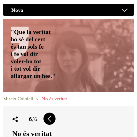
Nova
"Que la veritat
ho sé del cert
és tan sols fe
i fe vol dir
voler-ho tot
i tot vol dir
allargar un bes."
Mireia Calafell
>
No és veritat
6
/6
No és veritat