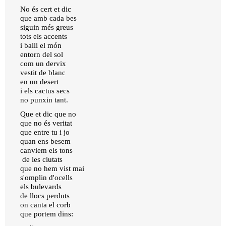
No és cert et dic
que amb cada bes
siguin més greus
tots els accents
i balli el món
entorn del sol
com un dervix
vestit de blanc
en un desert
i els cactus secs
no punxin tant.
Que et dic que no
que no és veritat
que entre tu i jo
quan ens besem
canviem els tons
de les ciutats
que no hem vist mai
s'omplin d'ocells
els bulevards
de llocs perduts
on canta el corb
que portem dins: