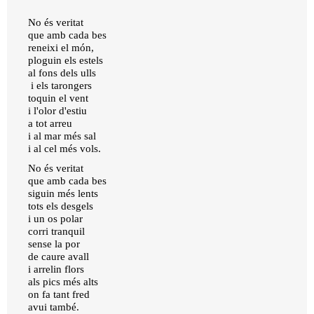
No és veritat
que amb cada bes
reneixi el món,
ploguin els estels
al fons dels ulls
i els tarongers
toquin el vent
i l'olor d'estiu
a tot arreu
i al mar més sal
i al cel més vols.
No és veritat
que amb cada bes
siguin més lents
tots els desgels
i un os polar
corri tranquil
sense la por
de caure avall
i arrelin flors
als pics més alts
on fa tant fred
avui també.