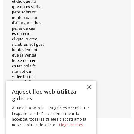
et dic que no
que no és veritat
però sobretot
no deixis mai
d'allargar el bes
per si de cas
és un error
el que jo crec
i amb un sol gest
ho desfem tot
que la veritat
ho sé del cert
és tan sols fe
i fe vol dir
voler-ho tot
i tot vol dir
×
allargar un bes.
Aquest lloc web utilitza
galetes
MIREIA CALAFELL
Aquest lloc web utilitza galetes per millorar
Nosaltres, qui, 2020
l'experiència de l'usuari. En utilitzar-lo,
acceptau totes les galetes d’acord amb la
nostra Política de galetes.
Llegir-ne més