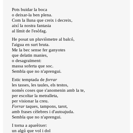
Pots buidar la boca
o deixar-la ben plena.
Com la lluna que creix i decreix,
així la nostra fantasia
al límit de l'esòfag.
He posat un pluviòmetre al balcó,
l'aigua en surt bruta.
Me la bec sense fer ganyotes
que delatin manies,
o desagraïment:
massa soferta que soc.
Sembla que no n'aprengui.
Estic temptada de
forrar
les tasses, les taules, els testos,
només coses que s'anomenin amb la te,
per escoltar la metralleta,
per visionar la creu.
Forrar
taques, tampons, tarot,
amb frases cèlebres i d'autoajuda.
Sembla que no n'aprengui.
I torna a aparèixer:
un algú que vol i dol