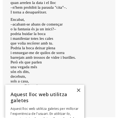
quan arrelen la data i el lloc
–n'hem prohibit la paraula "cita"–.
I torna a desaparèixer.
Encabat,
–acabant-se abans de començar
o la fantasia és ja un inici?–
podria buidar la boca
i manifestar totes les cales
que volia recórrer amb tu.
Podria la boca deixar plena
i ennuegar-me de quilos de sorra
barrejats amb trossos de vidre i burilles.
Però els que parlen
una vegada més
són els dits,
decebuts,
sols a casa,
evocant Dibutade
×
sobre la pantalla trencada.
Aquest lloc web utilitza
galetes
EVA ORTEGA
Aquest lloc web utilitza galetes per millorar
Amb la melsa a la butxaca, 2023
l'experiència de l'usuari. En utilitzar-lo,