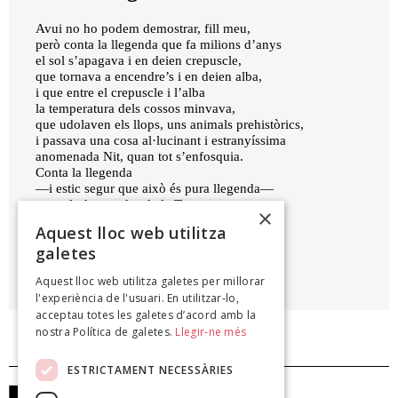
Avui no ho podem demostrar, fill meu,
però conta la llegenda que fa milions d’anys
el sol s’apagava i en deien crepuscle,
que tornava a encendre’s i en deien alba,
i que entre el crepuscle i l’alba
la temperatura dels cossos minvava,
que udolaven els llops, uns animals prehistòrics,
i passava una cosa al·lucinant i estranyíssima
anomenada Nit, quan tot s’enfosquia.
Conta la llegenda
—i estic segur que això és pura llegenda—
que, aleshores, des de la Terra,
×
podíem contemplar la Lluna.
Aquest lloc web utilitza
galetes
JOSEP PORCAR I MUSEROS
Aquest lloc web utilitza galetes per millorar
Els estius, 2008
l'experiència de l'usuari. En utilitzar-lo,
acceptau totes les galetes d’acord amb la
nostra Política de galetes.
Llegir-ne més
ESTRICTAMENT NECESSÀRIES