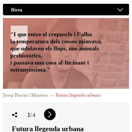
Nova
"I que entre el crepuscle i l’alba
la temperatura dels cossos minvava,
que udolaven els llops, uns animals
prehistòrics,
i passava una cosa al·lucinant i
estranyíssima."
Josep Porcar i Museros
>
Futura llegenda urbana
1
/4
Futura llegenda urbana