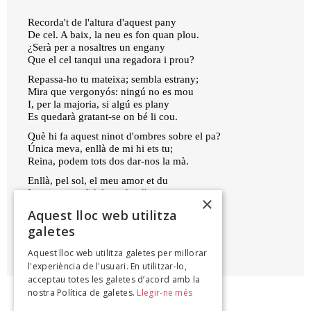
Recorda't de l'altura d'aquest pany
De cel. A baix, la neu es fon quan plou.
¿Serà per a nosaltres un engany
Que el cel tanqui una regadora i prou?
Repassa-ho tu mateixa; sembla estrany;
Mira que vergonyós: ningú no es mou
I, per la majoria, si algú es plany
Es quedarà gratant-se on bé li cou.
Què hi fa aquest ninot d'ombres sobre el pa?
Única meva, enllà de mi hi ets tu;
Reina, podem tots dos dar-nos la mà.
Enllà, pel sol, el meu amor et du
La gran rosa fidel que ha d'aguantar
×
L'arca del teu amor sense ningú.
Aquest lloc web utilitza
galetes
JOAN BROSSA
Aquest lloc web utilitza galetes per millorar
Quatre sonetes, 1958
l'experiència de l'usuari. En utilitzar-lo,
acceptau totes les galetes d’acord amb la
nostra Política de galetes.
Llegir-ne més