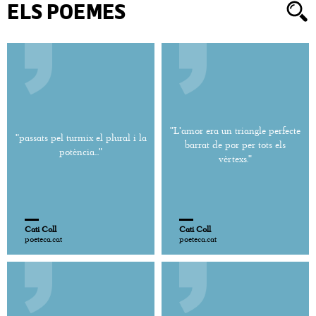
ELS POEMES
"L'amor era un triangle perfecte
"passats pel turmix el plural i la
barrat de por per tots els
potència..."
vèrtexs."
Cati Coll
Cati Coll
poeteca.cat
poeteca.cat