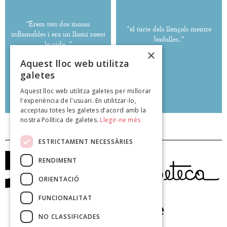
"Érem tots dos massa
"el tacte dels llençols mentre
inflamables i era un llumí roent
badalles..."
la vida...."
×
Aquest lloc web utilitza
galetes
Aquest lloc web utilitza galetes per millorar
Cati Coll
Cati Coll
l'experiència de l'usuari. En utilitzar-lo,
poeteca.cat
poeteca.cat
acceptau totes les galetes d’acord amb la
nostra Política de galetes.
Llegir-ne més
ESTRICTAMENT NECESSÀRIES
RENDIMENT
ORIENTACIÓ
FUNCIONALITAT
NO CLASSIFICADES