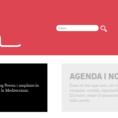
AGENDA I N
ag Poesia i ampliant-la.
Entre el vers que neix i el 
e la Mediterrània.
compatir: recitals, espectacles
El nostre centre d’operacion
taller poètic.