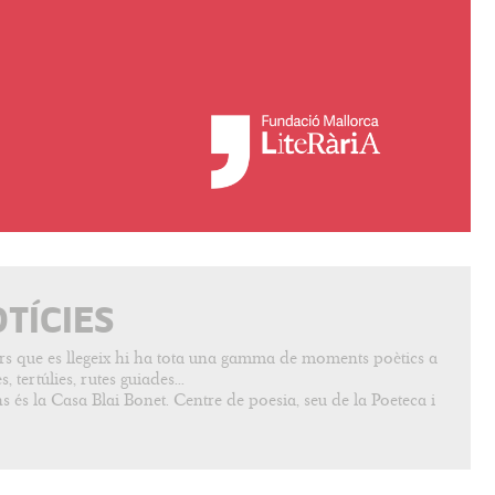
OTÍCIES
vers que es llegeix hi ha tota una gamma de moments poètics a
, tertúlies, rutes guiades...
s és la Casa Blai Bonet. Centre de poesia, seu de la Poeteca i