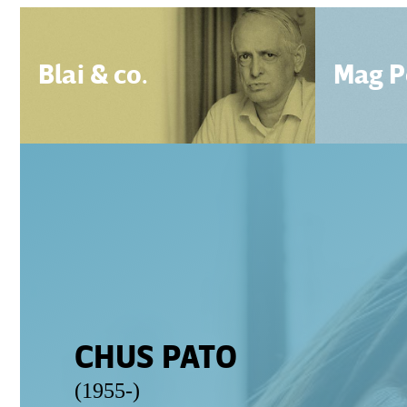
Blai & co.
Mag P
CHUS PATO
(1955-)