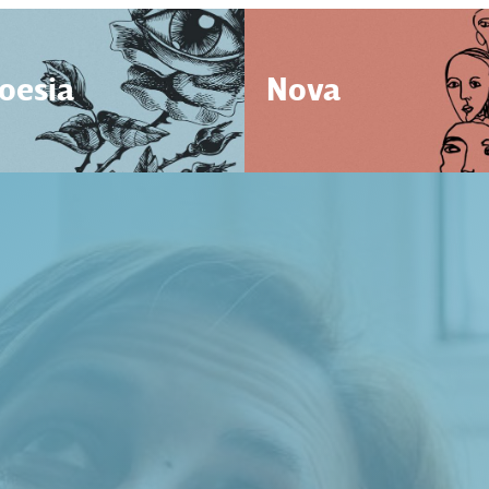
oesia
Nova