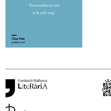
"Envermellim la rosa
es fa amb sang"
Chus Pato
poeteca.cat