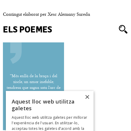
Contingut elaborat per Xesc Alemany Sureda
ELS POEMES
''Més enllà de la braça i del
xiscle, un amor inefable;
tendresa que sagna sota l’arc de
la vida.''
×
Aquest lloc web utilitza
galetes
Aquest lloc web utilitza galetes per millorar
Josep Aubareda
l'experiència de l'usuari. En utilitzar-lo,
poeteca.cat
acceptau totes les galetes d’acord amb la