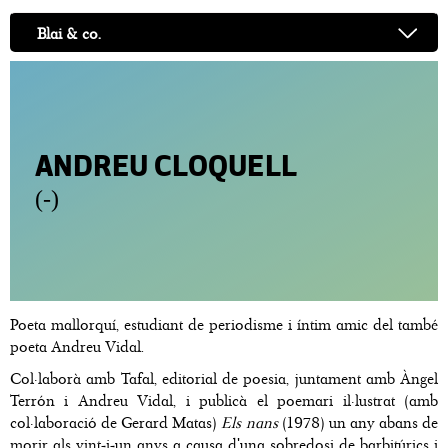
Blai & co.
ANDREU CLOQUELL
(-)
Poeta mallorquí, estudiant de periodisme i íntim amic del també
poeta Andreu Vidal.
Col·laborà amb Tafal, editorial de poesia, juntament amb Àngel
Terrón i Andreu Vidal, i publicà el poemari il·lustrat (amb
col·laboració de Gerard Matas)
Els nans
(1978) un any abans de
morir als vint-i-un anys a causa d'una sobredosi de barbitúrics i