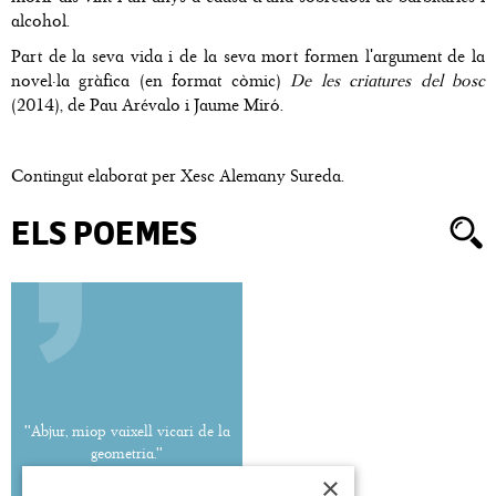
alcohol.
Part de la seva vida i de la seva mort formen l'argument de la
novel·la gràfica (en format còmic)
De les criatures del bosc
(2014), de Pau Arévalo i Jaume Miró.
Contingut elaborat per Xesc Alemany Sureda.
ELS POEMES
''Abjur, miop vaixell vicari de la
geometria.''
×