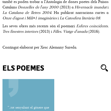
també es poden trobar a l'Antologia de dones poetes dels Països
Catalans
Donzelles de l'any 2000
(2013) a
Hivernacle inundat
i
La Catalana de lletres 2004.
Ha publicat narracions curtes a
Onze d’agost i Mili+1 imaginàries
i
La Catosfera literària 08
.
Les seves obres més recents són el poemari
Esferes coincidents.
Tres finestres interiors
(2013) i
Filles. Viatge d'anada
(2016).
Contingut elaborat per Xesc Alemany Sureda.
ELS POEMES
''...tot senyalant el gènere que