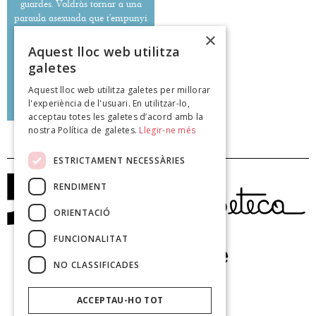
guardes. Voldràs tornar a una
paraula asexuada que t’empunyi
amb més justa definició.''
×
Aquest lloc web utilitza
galetes
Aquest lloc web utilitza galetes per millorar
Raquel Estrada Roig
l'experiència de l'usuari. En utilitzar-lo,
poeteca.cat
acceptau totes les galetes d’acord amb la
nostra Política de galetes.
Llegir-ne més
ESTRICTAMENT NECESSÀRIES
RENDIMENT
ORIENTACIÓ
FUNCIONALITAT
NO CLASSIFICADES
ACCEPTAU-HO TOT